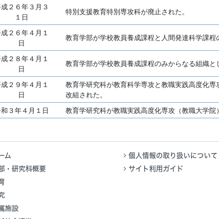
平成２６年３月３
特別支援教育特別専攻科が廃止された。
１日
平成２６年４月１
教育学部が学校教員養成課程と人間発達科学課程
日
平成２８年４月１
教育学部が学校教員養成課程のみからなる組織と
日
平成２９年４月１
教育学研究科が教育科学専攻と教職実践高度化専
日
改組された。
令和３年４月１日
教育学研究科が教職実践高度化専攻（教職大学院
ーム
個人情報の取り扱いについて
部・研究科概要
サイト利用ガイド
育
究
属施設