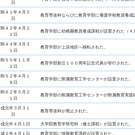
日
昭和４１年４月５
教育専攻科ならびに教育学部に養護学校教員養成
日
昭和４２年４月２
教育学部に幼稚園教員養成課程が設置された（４
２日
昭和４４年３月３
教育学部が上浜地区へ移転された。
１日
昭和５０年１１月
教育学部創立１００周年記念式典が挙行された。
２日
昭和５２年４月１
教育学部に附属教育工学センターが設置された。
８日
昭和６２年５月２
教育学部の附属教育工学センターが附属教育実践
１日
平成元年３月３１
教育専攻科が廃止された。
日
平成元年４月１日
大学院教育学研究科（修士課程）が設置された。
平成２年４月１日
教育学部に情報教育課程が設置された。