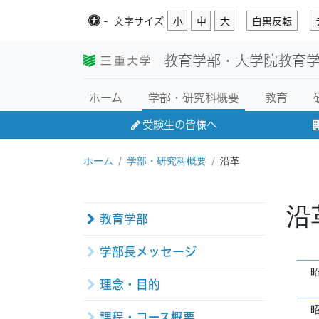
-
文字
サイズ
小
中
大
白黒反転
教育学部・大学院教育
ホーム
学部・研究科概要
教育
受験生の皆様へ
ホーム
学部・研究科概要
沿革
沿
教育学部
学部長メッセージ
理念・目的
課程・コース概要